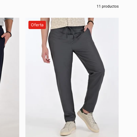
11 productos
Pantalón
Oferta
de
Caballero
Jogger
Supply
Company
Slim
Fit
A444
Gris
Oxford