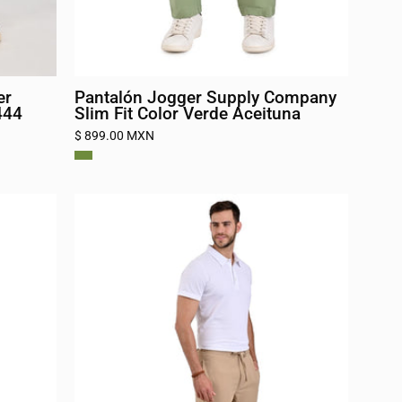
er
Pantalón Jogger Supply Company
444
Slim Fit Color Verde Aceituna
$ 899.00 MXN
Jogger
Supply
Slim
Fit
 10 % DE
2444
ENTO
Beige
 10 % de descuento
ceder a nuestras
tas.