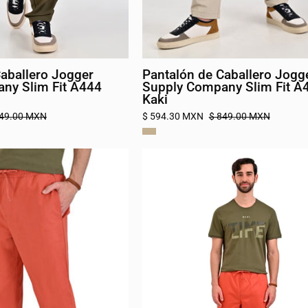
aballero Jogger
Pantalón de Caballero Jogg
ny Slim Fit A444
Supply Company Slim Fit A
Kaki
849.00 MXN
$ 594.30 MXN
$ 849.00 MXN
Pantalón
Jogger
Jogger
Supply
Supply
Slim
Company
Fit
CONSIGUE UN
Slim
0894
DESCU
Fit
Camote
Color
Regístrate para recibir un
Camote
en tu primer pedido y ac
mejores ofer