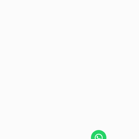
 10% de descuento
a nuestro newsletter
Suscríbete
a
nuestro
boletín