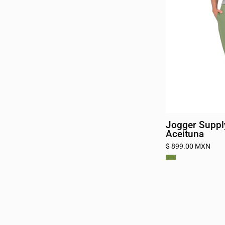
Jogger Supply
Aceituna
$ 899.00 MXN