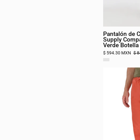
Pantalón de C
Supply Compa
Verde Botella
$ 594.30 MXN
$ 