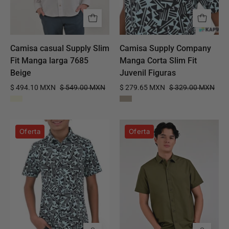
7685
Juvenil
Beige
Figuras
Camisa casual Supply Slim
Camisa Supply Company
Fit Manga larga 7685
Manga Corta Slim Fit
Beige
Juvenil Figuras
$ 494.10 MXN
$ 549.00 MXN
$ 279.65 MXN
$ 329.00 MXN
Camisa
Camisa
Oferta
Oferta
Boys
Caballero
Supply
Supply
Fit
Company
6915
Manga
Natural
Larga
Slim
Fit
4550