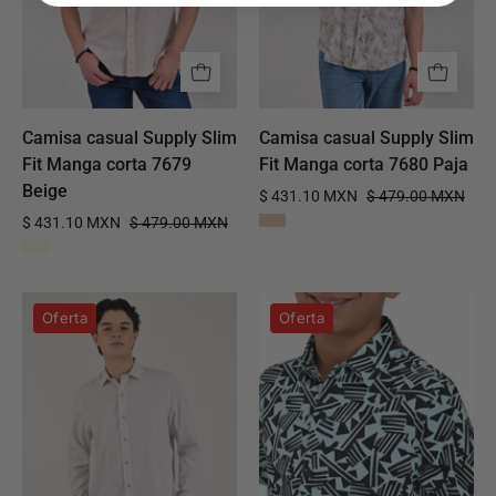
corta
corta
7679
7680
Beige
Paja
Camisa casual Supply Slim
Camisa casual Supply Slim
Fit Manga corta 7679
Fit Manga corta 7680 Paja
Beige
$ 431.10 MXN
$ 479.00 MXN
$ 431.10 MXN
$ 479.00 MXN
Camisa
Camisa
Oferta
Oferta
casual
Supply
Supply
Company
Slim
Manga
Fit
Corta
Manga
Slim
larga
Fit