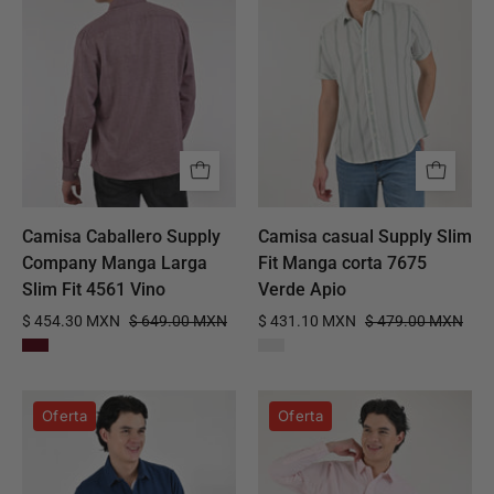
Company
Slim
Manga
Fit
Larga
Manga
Slim
corta
Fit
7675
4561
Verde
Vino
Apio
Camisa Caballero Supply
Camisa casual Supply Slim
Company Manga Larga
Fit Manga corta 7675
Slim Fit 4561 Vino
Verde Apio
$ 454.30 MXN
$ 649.00 MXN
$ 431.10 MXN
$ 479.00 MXN
Camisa
Camisa
Oferta
Oferta
Caballero
casual
Supply
Yale
Company
Slim