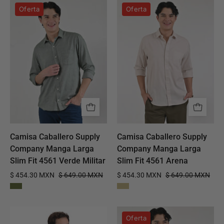
Camisa
Camisa
Oferta
Oferta
Caballero
Caballero
Supply
Supply
Company
Company
Manga
Manga
Larga
Larga
Slim
Slim
Fit
Fit
4561
4561
Verde
Arena
Militar
Camisa Caballero Supply
Camisa Caballero Supply
Company Manga Larga
Company Manga Larga
Slim Fit 4561 Verde Militar
Slim Fit 4561 Arena
$ 454.30 MXN
$ 649.00 MXN
$ 454.30 MXN
$ 649.00 MXN
Camisa
Camisa
Oferta