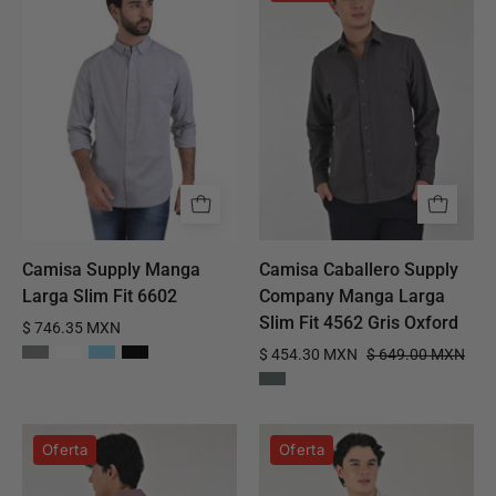
Supply
Caballero
Manga
Supply
Larga
Company
Slim
Manga
Fit
Larga
6602
Slim
Fit
4562
Gris
Oxford
Camisa Supply Manga
Camisa Caballero Supply
Larga Slim Fit 6602
Company Manga Larga
Slim Fit 4562 Gris Oxford
$ 746.35 MXN
$ 454.30 MXN
$ 649.00 MXN
Camisa
Camisa
Oferta
Oferta
Caballero
casual
Supply
Supply