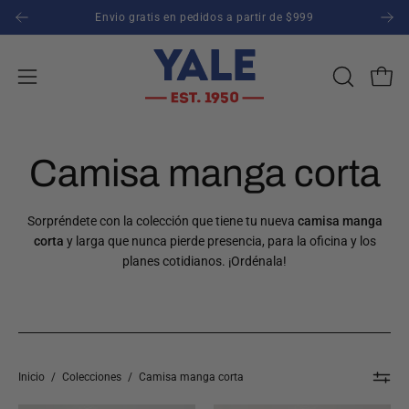
Saltar
Envio gratis en pedidos a partir de $999
1
al
contenido
Carro
ABRIR
Abrir
BARRA
menú
DE
de
BÚSQUED
navegación
Camisa manga corta
Sorpréndete con la colección que tiene tu nueva
camisa manga
corta
y larga que nunca pierde presencia, para la oficina y los
planes cotidianos. ¡Ordénala!
Inicio
/
Colecciones
/
Camisa manga corta