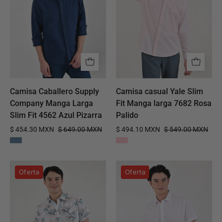
Manga
Fit
Larga
Manga
Slim
larga
Fit
7682
4562
Rosa
Azul
Palido
Pizarra
Camisa Caballero Supply
Camisa casual Yale Slim
Company Manga Larga
Fit Manga larga 7682 Rosa
Slim Fit 4562 Azul Pizarra
Palido
$ 454.30 MXN
$ 649.00 MXN
$ 494.10 MXN
$ 549.00 MXN
Camisa
Camisa
Oferta
Oferta
casual
casual
Supply
Supply
Slim
Slim
Fit
Fit