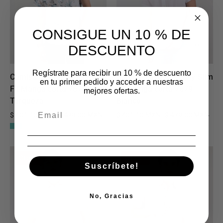
Manga
Manga
corta
corta
7671
7679
CONSIGUE UN 10 % DE
Azul
Blanco
DESCUENTO
Turqueza
Regístrate para recibir un 10 % de descuento
Camisa casual Supply Slim
Camisa casual Supply Slim
en tu primer pedido y acceder a nuestras
Fit Manga corta 7671 Azul
Fit Manga corta 7679
mejores ofertas.
Turqueza
Blanco
$ 431.10 MXN
$ 479.00 MXN
$ 431.10 MXN
$ 479.00 MXN
Camisa
Camisa
Oferta
Oferta
casual
casual
Suscríbete!
Supply
Supply
Slim
Slim
No, Gracias
Fit
Fit
Manga
Manga