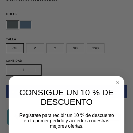
COLOR
GRIS
AZUL
GRIS
AZUL
OXFORD
PIZARRA
OXFORD
PIZARRA
TALLA
CH
M
G
XG
2XG
CANTIDAD
Cantidad
Disminuir
Aumentar
la
la
cantidad
cantidad
CONSIGUE UN 10 % DE
AÑADIR AL CARRITO
$ 454.30 MXN
$ 649.00 MXN
DESCUENTO
Regístrate para recibir un 10 % de descuento
en tu primer pedido y acceder a nuestras
mejores ofertas.