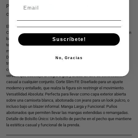
El Esencial Sólido para un Estilo Casual Sofisticado. Presentamos la
Camisa de Caballero Supply Company (Modelo 4562), la definición de un
básico de guardarropa elevado. Confeccionada con 100% Algodón de
Suscríbete!
textura suave (similar a la franela o chambray), esta camisa ofrece la
máxima comodidad con un diseño limpio y atemporal. Características
Destacadas: 100% Algodón de Tacto Suave: Disfruta de la calidez, la
No, Gracias
transpirabilidad y la comodidad del algodón puro, ideal para llevar en
cualquier estación. Color Liso Azul Marino/Añil: Un tono profundo y
versátil que sustituye al negro o gris y añade un aire de sofisticación
casual a cualquier conjunto. Corte Slim Fit: Diseñado para un ajuste
moderno y entallado, que realza la figura sin restringir el movimiento.
Versatilidad Absoluta: Perfecta para llevar como capa exterior abierta
sobre una camiseta blanca, abotonada con jeans para un look pulcro, o
incluso bajo un blazer informal. Manga Larga y Funcional: Puños
abotonados que permiten llevar las mangas extendidas o remangadas.
Detalle de Bolsillo Único: Un bolsillo de parche en el pecho que mantiene
la estética casual y funcional de la prenda.