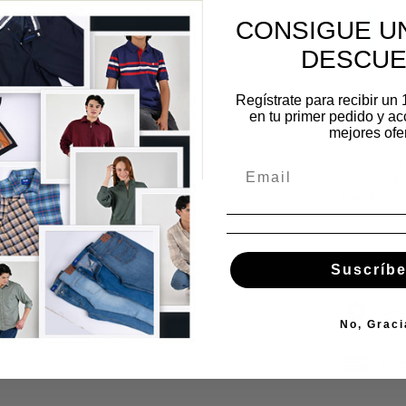
CONSIGUE UN
DESCU
Regístrate para recibir un
en tu primer pedido y ac
mejores ofer
Jogger Suppl
estilo al si
Camote!
Enví
Suscríbe
Gara
No, Graci
Pago