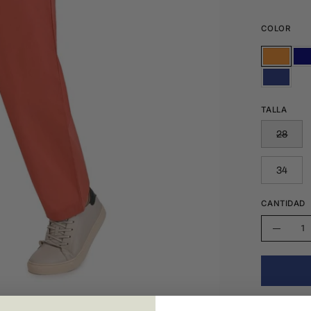
COLOR
CAMOTE
Azu
CAMO
Mar
MARINO
MARIN
TALLA
28
34
CANTIDAD
Cantidad
Disminu
la
cantida