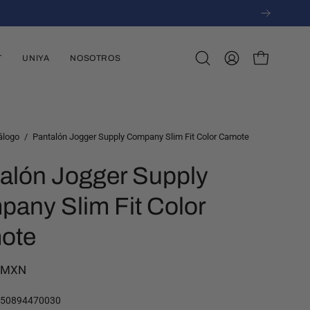
T
UNIYA
NOSOTROS
Abrir
MI
CARRO ABI
barra
CUENTA
de
búsqueda
álogo
/
Pantalón Jogger Supply Company Slim Fit Color Camote
alón Jogger Supply
any Slim Fit Color
ote
0 MXN
550894470030