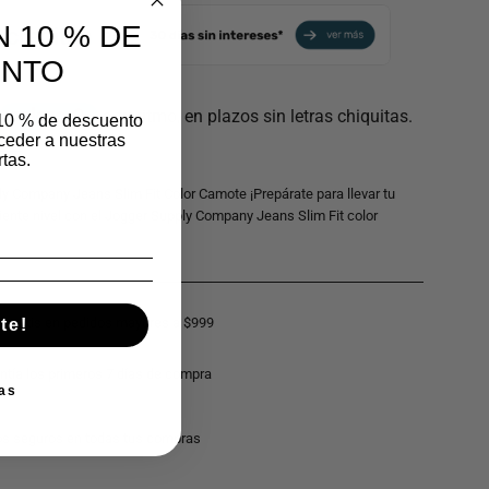
 10 % DE
ENTO
 10 % de descuento
ceder a nuestras
tas.
y Company Jeans Slim Fit Color Camote ¡Prepárate para llevar tu
guiente nivel con el Jogger Supply Company Jeans Slim Fit color
o gratis en pedidos mayores a $999
te!
ntía los primeros 7 días de compra
as
s seguros en todas tus compras