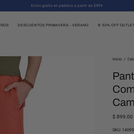
10% de descuento en tu primer pedido al suscribirte
IÑOS
DESCUENTOS PRIMAVERA - VERANO
🚨 50% OFF OUTLE
Caja
Inicio
/
Cat
de
Pant
luz
de
Comp
imagen
abierta
Cam
$ 899.0
SKU:
1409