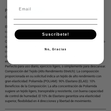
El Pantalón Jogger Supply Company Slim Fit A444 es una prenda de
caballero diseñada para la comodidad, ideal para un estilo de vida
Suscríbete!
casual o deportivo. Forma parte de la línea "Supply". Características
Clave: Línea: Supply Company (Supply). Fit (Corte): Slim Fit (Ajuste semi-
ajustado/entubado), brindando una silueta estilizada sin sacrificar la
No, Gracias
comodidad. Estilo: Jogger. Cuenta con detalles funcionales como
cintura elástica (posiblemente con cordón ajustable) y puños elásticos
en los tobillos para un ajuste perfecto y libertad de movimiento. Uso:
Perfecto para uso diario, ejercicio ligero, o simplemente para descansar.
Composición del Tejido (Alto Rendimiento Stretch): La composición
proporcionada en su solicitud indica un tejido de alto rendimiento con
gran elasticidad: Poliamida (POLIAM): 90% Elastano (ELAS): 10%
Beneficios de la Composición: La alta concentración de Poliamida
sugiere un tejido ligero, transpirable y resistente, con buena capacidad
de control de humedad. El 10% de Elastano garantiza una elasticidad
superior, flexibilidad en 4 direcciones y libertad de movimiento.