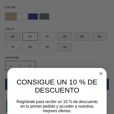
COLOR
KAKI
VERDE
MARINO
GRIS
KAKI
VERDE
MARINO
GRIS
BOTELLA
OXFORD
BOTELLA
OXFORD
TALLA
28
29
30
31
32
33
34
36
38
40
CANTIDAD
Cantidad
Disminuir
Aumentar
la
la
CONSIGUE UN 10 % DE
cantidad
cantidad
AÑADIR AL CARRITO
$ 594.30 MXN
$ 849.00 MXN
DESCUENTO
Regístrate para recibir un 10 % de descuento
en tu primer pedido y acceder a nuestras
mejores ofertas.