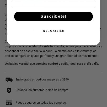
Los
Jogger Supply Slim Fit 2444
ofrecen una combinación perfecta
Suscríbete!
de
comodidad
y
estilo moderno
. Con su
corte slim fit
, estos joggers se
ajustan al cuerpo, brindando una silueta estilizada, mientras que sus
colores clásicos
negro, beige y verde militar
hacen que sean fáciles de
No, Gracias
combinar con cualquier atuendo.
Confeccionados con
materiales de alta calidad
, estos joggers
proporcionan
comodidad durante todo el día
, ya sea para hacer ejercicio,
descansar en casa o salir a la calle. La elasticidad en la cintura y los
tobillos asegura un ajuste perfecto y una gran libertad de movimiento.
Un básico versátil que combina confort y estilo, ideal para el día a día.
Envío gratis en pedidos mayores a $999
Garantía los primeros 7 días de compra
Pagos seguros en todas tus compras