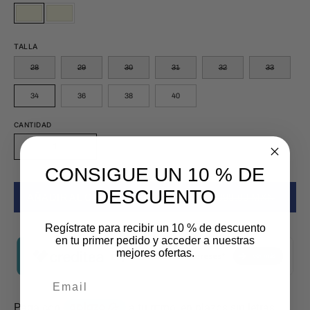
Beige
BEIGE
Beige
BEIGE
TALLA
28
29
30
31
32
33
34
36
38
40
CANTIDAD
Cantidad
Disminuir
Aumentar
CONSIGUE UN 10 % DE
la
la
cantidad
cantidad
DESCUENTO
AÑADIR AL CARRITO
$ 539.40 MXN
$ 899.00 MXN
Regístrate para recibir un 10 % de descuento
en tu primer pedido y acceder a nuestras
mejores ofertas.