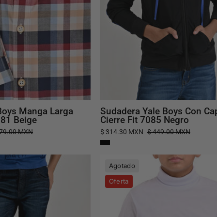
Beige
7085
Negro
Boys Manga Larga
Sudadera Yale Boys Con Ca
681 Beige
Cierre Fit 7085 Negro
479.00 MXN
$ 314.30 MXN
$ 449.00 MXN
Pantalón
Playera
Agotado
de
Yale
Oferta
Mezclilla
Boys
Yale
Cuello
Boys
Redondo