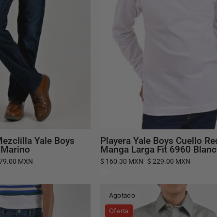
Slim
Manga
Fit
Larga
3641
Fit
Marino
6960
Blanco
ezclilla Yale Boys
Playera Yale Boys Cuello R
 Marino
Manga Larga Fit 6960 Blan
479.00 MXN
$ 160.30 MXN
$ 229.00 MXN
Pantalón
Camisa
Agotado
de
Yale
Oferta
Mezclilla
Boys