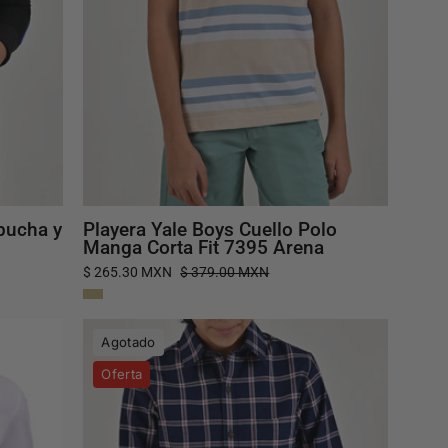
7395
Arena
pucha y
Playera Yale Boys Cuello Polo
Manga Corta Fit 7395 Arena
$ 265.30 MXN
$ 379.00 MXN
Camisa
Agotado
Yale
Oferta
Boys
Manga
Larga