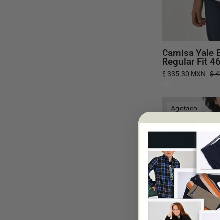
Camisa Yale 
Regular Fit 4
$ 335.30 MXN
$ 
Agotado
Oferta