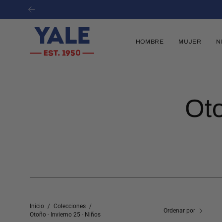
Saltar
al
contenido
HOMBRE
MUJER
N
Oto
Inicio
/
Colecciones
/
Ordenar por
Otoño - Invierno 25 - Niños