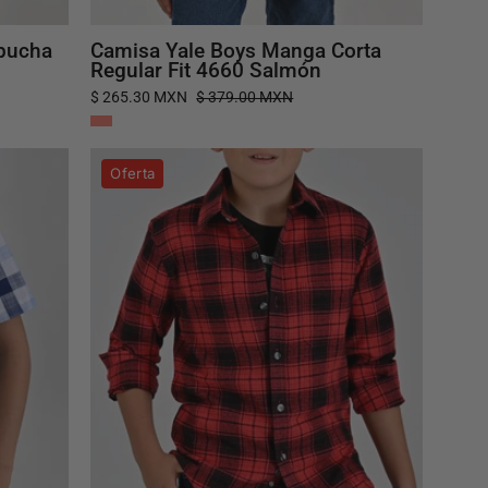
pucha
Camisa Yale Boys Manga Corta
Regular Fit 4660 Salmón
$ 265.30 MXN
$ 379.00 MXN
Camisa
Oferta
Yale
Boys
Manga
Larga
Regular
Fit
4677
Rojo