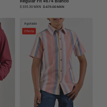
Regular Fit 4674 Blanco
$ 335.30 MXN
$ 479.00 MXN
Camisa
Agotado
Yale
Oferta
Boys
Manga
Corta
Regular
Fit
4660
Salmón