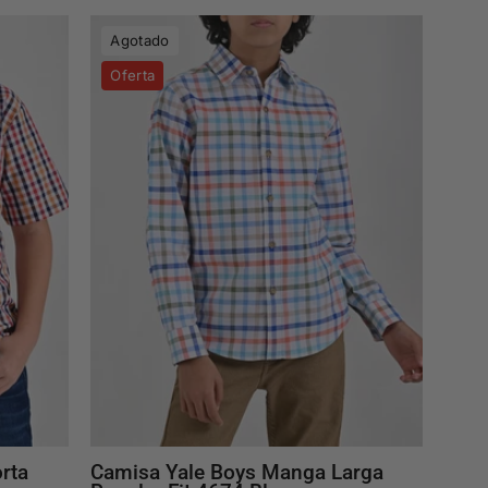
Camisa
Agotado
Yale
Oferta
Boys
Manga
Larga
Regular
Fit
4674
Blanco
rta
Camisa Yale Boys Manga Larga