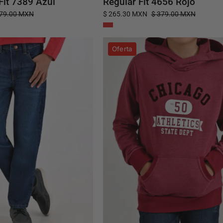
Fit 7389 Azul
Regular Fit 4656 Rojo
379.00 MXN
$ 265.30 MXN
$ 379.00 MXN
Pantalón
Sudadera
Oferta
de
Yale
Mezclilla
Boys
Yale
Con
Boys
Capucha
Slim
Fit
Fit
7084
2944
Guinda
Azul
Zafiro