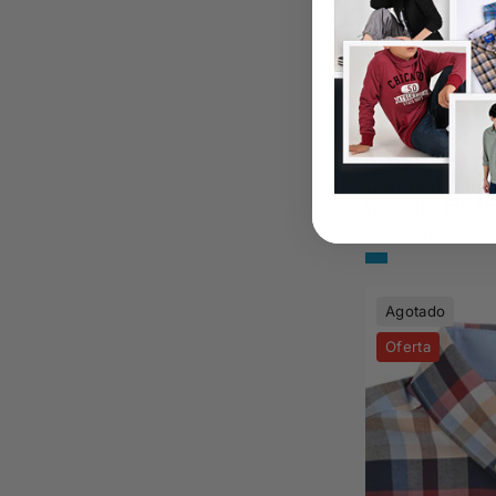
Camisa Yale 
Regular Fit 4
$ 265.30 MXN
$ 
Agotado
Oferta