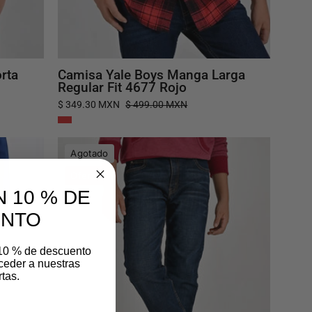
rta
Camisa Yale Boys Manga Larga
Regular Fit 4677 Rojo
$ 349.30 MXN
$ 499.00 MXN
Pantalón
Agotado
de
Oferta
Mezclilla
 10 % DE
Yale
Boys
ENTO
Slim
Fit
 10 % de descuento
ceder a nuestras
3641
tas.
Azul
Zafiro