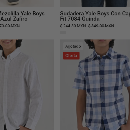
ezclilla Yale Boys
Sudadera Yale Boys Con Ca
 Azul Zafiro
Fit 7084 Guinda
479.00 MXN
$ 244.30 MXN
$ 349.00 MXN
Camisa
Camisa
Agotado
Yale
Yale
Oferta
Boys
Boys
Manga
Manga
Larga
Corta
Regular
Regular
Fit
Fit
4669
4661
Blanco
Azul