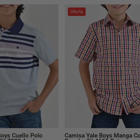
Playera
Camisa
Oferta
Yale
Yale
Boys
Boys
Cuello
Manga
Polo
Corta
Manga
Regular
Corta
Fit
Fit
4656
7389
Rojo
Azul
Boys Cuello Polo
Camisa Yale Boys Manga Co