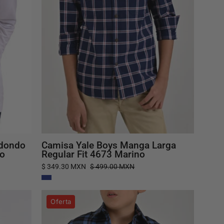
Regular
Fit
4673
Marino
edondo
Camisa Yale Boys Manga Larga
co
Regular Fit 4673 Marino
$ 349.30 MXN
$ 499.00 MXN
Camisa
Oferta
Yale
Boys