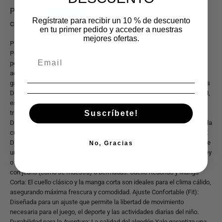
Regístrate para recibir un 10 % de descuento
en tu primer pedido y acceder a nuestras
mejores ofertas.
Playera Yale Boys Cuello Redondo Manga Corta | Modelo 6961 Estilo
Positivo y Confort 100% Algodón para Niños Esta playera Yale Boys es
perfecta para los jóvenes que llevan un estilo de vida activo y lleno de
actitud. Su diseño motivacional y su composición de algodón puro
garantizan la comodidad que necesitan para el día a día. Características
Destacadas: Confort 100% Natural: Confeccionada en 100% ALGODÓN,
esta playera proporciona una suavidad excepcional, excelente
transpirabilidad y la comodidad ideal para la piel sensible de los niños.
Suscríbete!
Diseño Gráfico Positivo: Presenta un diseño que mezcla elementos de la
cultura skate y urbana con un mensaje claro y motivador: "HAVE A NICE
DAY" (Que tengas un buen día). El gráfico dinámico incluye imágenes de
No, Gracias
una carretera al atardecer y una patineta. Color Enérgico: El color azul rey
o azul eléctrico de la playera es llamativo, vibrante y fácil de combinar
con jeans (como se muestra) o bermudas. Cuello Redondo y Manga
Corta: El cuello clásico y la manga corta son ideales para el clima cálido,
asegurando máxima frescura y comodidad. Ajuste Confortable (Fit):
Diseñada para un ajuste que permite la libertad de movimiento
necesaria para el juego, el deporte y las actividades diarias del niño.
Durabilidad para la Aventura: La calidad del algodón Yale garantiza una