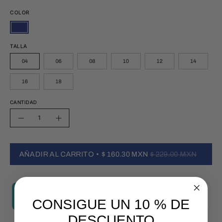
COLOR
TALLA
04
06
08
10
12
14
16
18
CANTIDAD
Cantidad
Disminuir
Aumentar
la
la
cantidad
cantidad
AÑADIR AL CARRITO
$ 160.30 MXN
$ 229.00 MXN
CONSIGUE UN 10 % DE
DESCUENTO