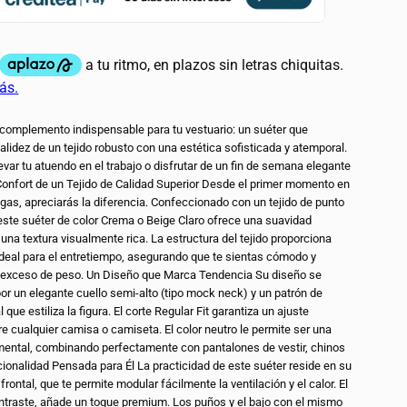
complemento indispensable para tu vestuario: un suéter que
 10 % DE
alidez de un tejido robusto con una estética sofisticada y atemporal.
ENTO
levar tu atuendo en el trabajo o disfrutar de un fin de semana elegante
 Confort de un Tejido de Calidad Superior Desde el primer momento en
ngas, apreciarás la diferencia. Confeccionado con un tejido de punto
 10 % de descuento
 este suéter de color Crema o Beige Claro ofrece una suavidad
ceder a nuestras
 una textura visualmente rica. La estructura del tejido proporciona
tas.
ideal para el entretiempo, asegurando que te sientas cómodo y
n exceso de peso. Un Diseño que Marca Tendencia Su diseño se
por un elegante cuello semi-alto (tipo mock neck) y un patrón de
l que estiliza la figura. El corte Regular Fit garantiza un ajuste
 cualquier camisa o camiseta. El color neutro le permite ser una
ental, combinando perfectamente con pantalones de vestir, chinos
cionalidad Pensada para Él La practicidad de este suéter reside en su
te!
frontal, que te permite modular fácilmente la ventilación y el calor. El
ontraste, añade un toque premium. Los puños y el bajo con el mismo