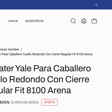
T
UNIYA
NOSOTROS
Abrir
MI
CARRO ABI
barra
CUENTA
de
búsqueda
isas Hombre
/
 Para Caballero Cuello Redondo Con Cierre Regular Fit 8100 Arena
ter Yale Para Caballero
lo Redondo Con Cierre
lar Fit 8100 Arena
0 MXN
$ 499.00 MXN
OFERTA