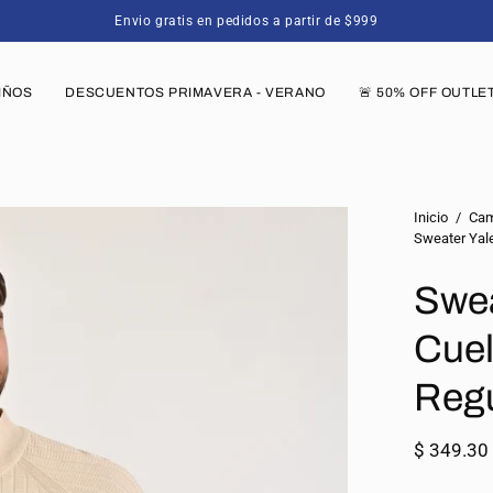
Envio gratis en pedidos a partir de $999
IÑOS
DESCUENTOS PRIMAVERA - VERANO
🚨 50% OFF OUTLE
Caja
Inicio
/
Cam
Sweater Yale
de
luz
Swea
de
imagen
Cuel
abierta
Regu
$ 349.3