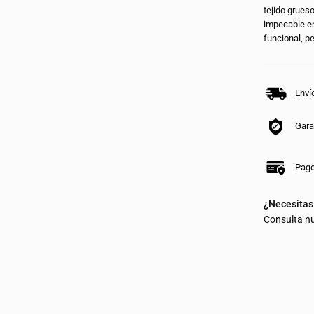
tejido grues
No, Graci
impecable en
funcional, pe
Enví
Gara
Pago
¿Necesitas
Consulta n