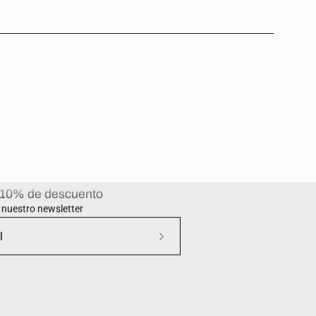
 10% de descuento
a nuestro newsletter
Suscríbete
a
nuestro
boletín