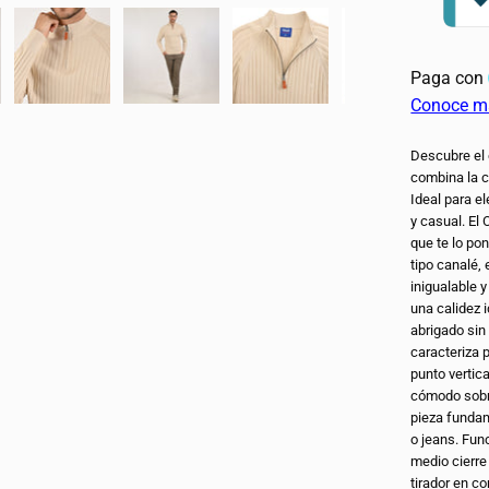
Descubre el 
CONSIGUE UN
combina la c
DESCU
Ideal para e
y casual. El
que te lo po
Regístrate para recibir un
tipo canalé,
en tu primer pedido y ac
inigualable y
mejores ofer
una calidez 
abrigado si
caracteriza 
punto vertica
cómodo sobre
pieza fundam
o jeans. Fun
Suscríbe
medio cierre 
tirador en c