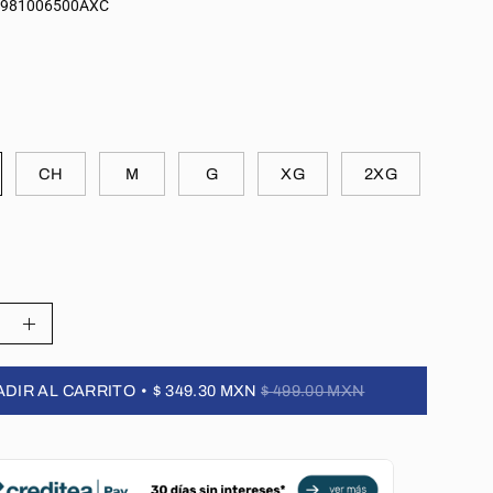
5981006500AXC
CH
M
G
XG
2XG
ir
Aumentar
la
DIR AL CARRITO
$ 349.30 MXN
$ 499.00 MXN
d
cantidad