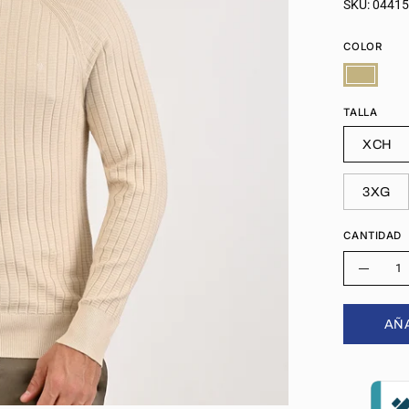
SKU:
0441
COLOR
TALLA
XCH
3XG
CANTIDAD
Cantidad
Disminu
la
AÑA
cantida