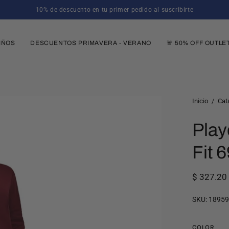
10% de descuento en tu primer pedido al suscribirte
IÑOS
DESCUENTOS PRIMAVERA - VERANO
🚨 50% OFF OUTLE
Caja
Inicio
/
Cat
de
Play
luz
de
Fit 
imagen
abierta
$ 327.2
SKU:
1895
COLOR