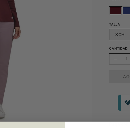
VINO
MA
VINO
TALLA
XCH
CANTIDAD
Cantidad
Disminu
la
AG
cantida