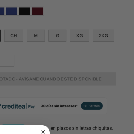
RINO
MARINO
NEGRO
VINO
MARINO
MARINO
NEGRO
VINO
CH
M
G
XG
2XG
ir
Aumentar
la
OTADO - AVÍSAME CUANDO ESTÉ DISPONIBLE
d
cantidad