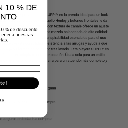
 10 % DE
ENTO
 de manga larga de la marca SUPPLY es la prenda ideal para un look
odo. Su diseño clásico con cuello Henley y botones frontales le da
tintivo, mientras que su tejido con textura de canalé ofrece un ajuste
 10 % de descuento
derno. Confeccionada con una mezcla balanceada de alta calidad:
ceder a nuestras
 Proporciona la suavidad y transpirabilidad esenciales para el uso
tas.
oliéster: Aporta durabilidad, resistencia a las arrugas y ayuda a que
antenga su forma y color lavado tras lavado. Esta playera SUPPLY es
rsátil que se adapta a cualquier ocasión. Úsala sola para un estilo
como capa base bajo una chamarra para un atuendo más completo y
te!
o gratis en pedidos mayores a $999
as
ntía los primeros 7 días de compra
s seguros en todas tus compras