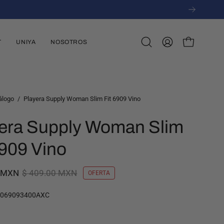
T
UNIYA
NOSOTROS
Abrir
MI
CARRO ABI
barra
CUENTA
de
búsqueda
álogo
/
Playera Supply Woman Slim Fit 6909 Vino
era Supply Woman Slim
6909 Vino
0 MXN
$ 409.00 MXN
OFERTA
9069093400AXC