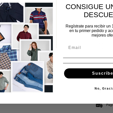
CONSIGUE UN
DESCU
Esta playera
casual y cóm
un toque dis
Regístrate para recibir un
cómodo y mo
en tu primer pedido y ac
50% Algodón:
mejores ofer
diario. 50% P
la playera m
una pieza ve
relajado o 
funcional.
Suscríbe
Enví
No, Graci
Gara
Pago