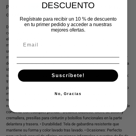
DESCUENTO
Regístrate para recibir un 10 % de descuento
en tu primer pedido y acceder a nuestras
Descubre la combinación perfecta de estilo, comodidad y durabilidad
mejores ofertas.
con nuestros pantalones de gabardina Supply Slim Fit. Diseñados para
el hombre moderno, estos pantalones están confeccionados con una
mezcla de alta calidad de 97% Algodón y 3% Elastano, lo que garantiza
un ajuste perfecto, suave al tacto y con la elasticidad necesaria para
moverte con total libertad. Su corte Slim Fit se adapta a tu figura sin ser
demasiado ajustado, ofreciendo una silueta estilizada y contemporánea
ideal para cualquier ocasión, desde un día de trabajo casual hasta una
Suscríbete!
salida con amigos. Características principales: • Composición Premium:
97% Algodón para una sensación natural y transpirable, y 3% Elastano
para un confort inigualable y máxima flexibilidad. • Corte Slim Fit: Diseño
moderno y favorecedor que se ajusta perfectamente al cuerpo,
No, Gracias
realzando la figura. • Versatilidad de Colores: Disponible en tonos
neutros y versátiles como negro, azul marino, gris, arena, kaki, fáciles de
combinar con cualquier prenda. • Detalles Clásicos: Cierre de botón y
cremallera, presillas para cinturón y bolsillos funcionales en la parte
delantera y trasera. • Durabilidad: Tela de gabardina resistente que
mantiene su forma y color lavado tras lavado. • Ocasiones: Perfecto