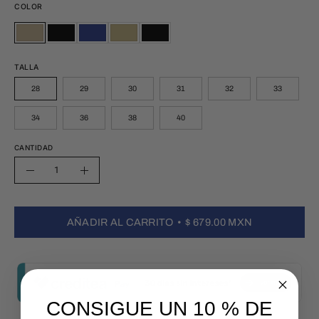
COLOR
KAKI
Negro
MARINO
ARENA
NEGRO
KAKI
Negro
MARINO
ARENA
NEGRO
TALLA
28
29
30
31
32
33
34
36
38
40
CANTIDAD
Cantidad
Disminuir
Aumentar
la
la
cantidad
cantidad
AÑADIR AL CARRITO
$ 679.00 MXN
CONSIGUE UN 10 % DE