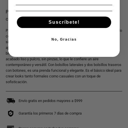
Suscríbete!
Pantalón de Vestir Slim Fit - Estilo Moderno y Adaptable Eleva tu atuendo
con este pantalón de vestir de corte slim fit, diseñado para ofrecer una
No, Gracias
silueta estilizada y actual. Su diseño se distingue por una cintura
ajustable, que te asegura un ajuste perfecto y personalizado,
brindándote confort durante todo el día. El pantalón cuenta con un
acabado liso y pulcro, sin pinzas, lo que le confiere un aire
contemporáneo y versátil. Con bolsillos laterales y dos bolsillos traseros
con botones, es una prenda funcional y elegante. Es el básico ideal para
crear looks tanto formales como casuales con un toque de
sofisticación.
Envío gratis en pedidos mayores a $999
Garantía los primeros 7 días de compra