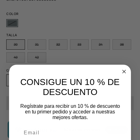
COLOR
TALLA
30
31
32
33
34
38
40
42
CANTIDAD
Cantidad
CONSIGUE UN 10 % DE
Disminuir
Aumentar
DESCUENTO
la
la
cantidad
cantidad
AGOTADO - AVÍSAME CUANDO ESTÉ DISPONIBLE
Regístrate para recibir un 10 % de descuento
en tu primer pedido y acceder a nuestras
mejores ofertas.