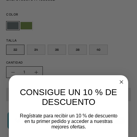
COLOR
GRIS
VERDE
GRIS
VERDE
OXFORD
OLIVO
OXFORD
OLIVO
TALLA
32
34
36
38
40
CANTIDAD
Cantidad
Disminuir
Aumentar
la
la
CONSIGUE UN 10 % DE
cantidad
cantidad
AGOTADO - AVÍSAME CUANDO ESTÉ DISPONIBLE
DESCUENTO
Regístrate para recibir un 10 % de descuento
en tu primer pedido y acceder a nuestras
mejores ofertas.