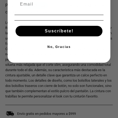
Luce un estilo impecable y profesional con este Pantalón de Vestir
Regular Fit, diseñado para ofrecerte la máxima comodidad sin sacrificar
Suscríbete!
la elegancia. Este pantalón es la elección perfecta para quienes buscan
una prenda versátil que se adapte a su día a día en la oficina, en eventos
formales o en cualquier ocasión que requiera un look sofisticado.
No, Gracias
Confeccionado con un tejido con una sutil microtextura, este pantalón
no solo es visualmente atractivo, sino que también ofrece una caída
perfecta y una sensación de ligereza. El corte Regular Fit te brinda una
silueta más relajada que el corte slim, asegurando una comodidad total
durante todo el día. Además, su característica más destacada es la
cintura ajustable, un detalle clave que garantiza un calce perfecto en
todo momento. Los detalles de diseño, como los bolsillos laterales y los
dos bolsillos traseros con cierre de botón, no solo son funcionales, sino
que también complementan el estilo pulcro del pantalón. La cintura con
trabillas te permite personalizar el look con tu cinturón favorito.
Envío gratis en pedidos mayores a $999