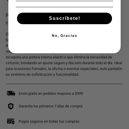
Suscríbete!
El pantalón de vestir Sansabelt B202 está diseñado para quienes
No, Gracias
buscan una apariencia formal sin sacrificar comodidad. Su corte
Regular Fit proporciona un ajuste tradicional que permite libertad de
movimiento y una silueta elegante. Gracias a su diseño Sansabelt,
incorpora una pretina interna elástica que elimina la necesidad de
cinturón, brindando un ajuste seguro y discreto durante todo el día. Ideal
para ocasiones formales, la oficina o eventos especiales, este pantalón
es sinónimo de sofisticación y funcionalidad.
Envío gratis en pedidos mayores a $999
Garantía los primeros 7 días de compra
Pagos seguros en todas tus compras