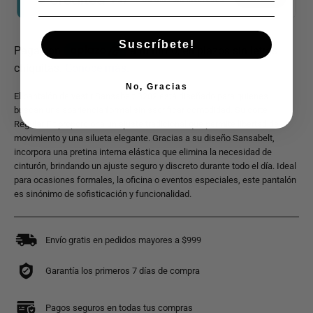
Suscríbete!
No, Gracias
El pantalón de vestir Sansabelt B202 está diseñado para quienes
buscan una apariencia formal sin sacrificar comodidad. Su corte
Regular Fit proporciona un ajuste tradicional que permite libertad de
movimiento y una silueta elegante. Gracias a su diseño Sansabelt,
incorpora una pretina interna elástica que elimina la necesidad de
cinturón, brindando un ajuste seguro y discreto durante todo el día. Ideal
para ocasiones formales, la oficina o eventos especiales, este pantalón
es sinónimo de sofisticación y funcionalidad.
Envío gratis en pedidos mayores a $999
Garantía los primeros 7 días de compra
Pagos seguros en todas tus compras