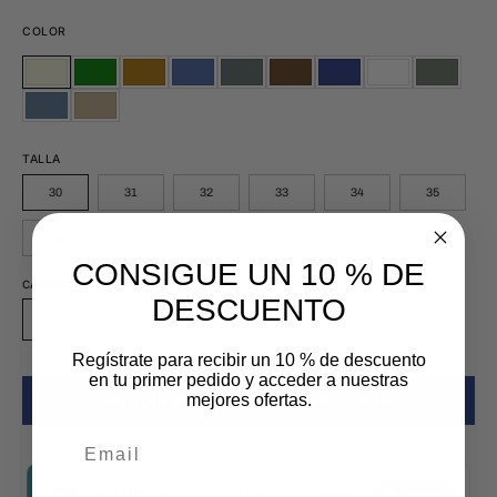
COLOR
BEIGE
VERDE
TABACO
AZUL
GRIS
CAFE
MARINO
GRIS
VERDE
BEIGE
VERDE
TABACO
AZUL
GRIS
CAFE
MARINO
GRIS
VERDE
ZAFIRO
OXFORD
ACERO
CEMENTO
AZUL
KAKI
ZAFIRO
OXFORD
ACERO
CEMEN
AZUL
KAKI
PIZARRA
PIZARRA
TALLA
30
31
32
33
34
35
36
38
40
42
44
CONSIGUE UN 10 % DE
CANTIDAD
DESCUENTO
Cantidad
Disminuir
Aumentar
Regístrate para recibir un 10 % de descuento
la
la
en tu primer pedido y acceder a nuestras
cantidad
cantidad
mejores ofertas.
AÑADIR AL CARRITO
$ 849.00 MXN