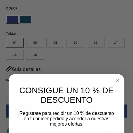
COLOR
MARINO
AZUL
MARINO
AZUL
PETROLEO
PETROLEO
TALLA
04
06
08
10
12
14
16
18
Guía de tallas
CANTIDAD
Cantidad
CONSIGUE UN 10 % DE
Disminuir
Aumentar
DESCUENTO
la
la
cantidad
cantidad
AÑADIR AL CARRITO
$ 629.00 MXN
Regístrate para recibir un 10 % de descuento
en tu primer pedido y acceder a nuestras
mejores ofertas.