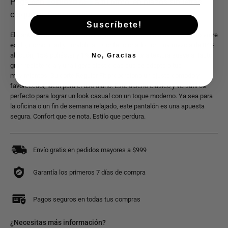
Suscríbete!
El Pantalón de Mezclilla Yale Regular Fit ofrece el balance perfecto entre
estilo, comodidad y durabilidad. Confeccionado con una mezcla de 84%
algodón, 15% poliéster y 1% elastano, brinda una textura suave al tacto,
No, Gracias
gran resistencia y una ligera elasticidad que se adapta a tus
movimientos. Su corte Regular Fit proporciona un ajuste cómodo y
favorecedor, ideal para el uso diario. Este diseño clásico y versátil es
perfecto para lograr un look casual con un toque moderno. Ya sea para
la oficina o un fin de semana relajado, este pantalón es una apuesta
segura. Confort que se nota. Estilo que perdura.
Envío gratis en pedidos mayores a $999
Garantía los primeros 7 días de compra
Pagos seguros en todas tus compras
¿Necesitas más información?