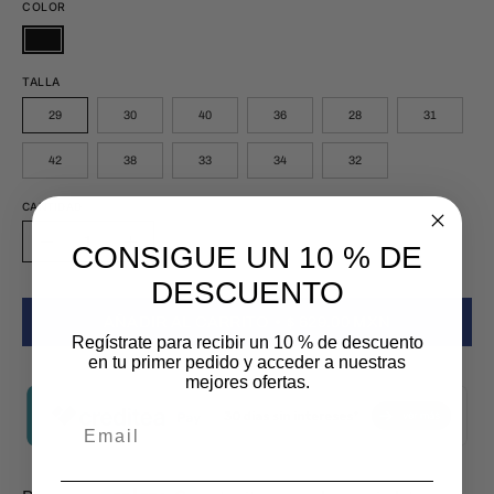
COLOR
TALLA
29
30
40
36
28
31
42
38
33
34
32
CANTIDAD
Cantidad
CONSIGUE UN 10 % DE
Disminuir
Aumentar
la
la
DESCUENTO
cantidad
cantidad
AÑADIR AL CARRITO
$ 629.00 MXN
Regístrate para recibir un 10 % de descuento
en tu primer pedido y acceder a nuestras
mejores ofertas.