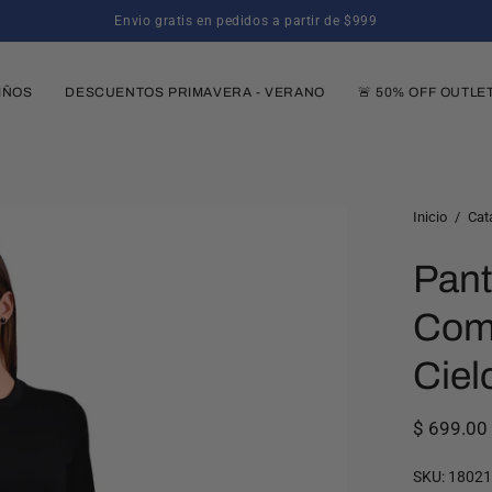
10% de descuento en tu primer pedido al su
IÑOS
DESCUENTOS PRIMAVERA - VERANO
🚨 50% OFF OUTLE
Caja
Inicio
/
Cat
de
Pant
luz
de
Comp
imagen
abierta
Ciel
$ 699.0
SKU:
1802