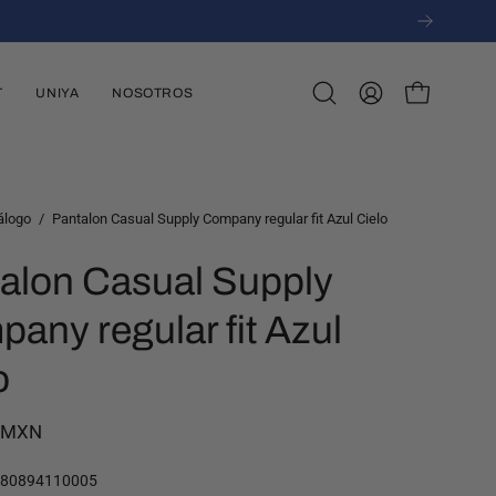
scribirte
T
UNIYA
NOSOTROS
Abrir
MI
CARRO ABI
barra
CUENTA
de
búsqueda
álogo
/
Pantalon Casual Supply Company regular fit Azul Cielo
alon Casual Supply
any regular fit Azul
o
0 MXN
180894110005