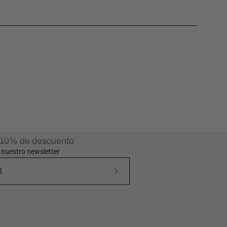
 10% de descuento
a nuestro newsletter
Suscríbete
a
nuestro
boletín