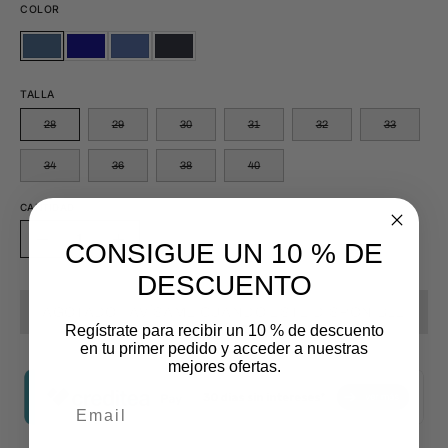
COLOR
AZUL
Azul
AZUL
MARINO
AZUL
Azul
AZUL
MARINO
PLUMBAGO
Marino
ZAFIRO
ENTINTADO
PLUMBAGO
Marino
ZAFIRO
ENTINTADO
Entintado
TALLA
Entintado
28
29
30
31
32
33
34
36
38
40
CANTIDAD
Cantidad
CONSIGUE UN 10 % DE
Disminuir
Aumentar
la
la
DESCUENTO
cantidad
cantidad
AGOTADO - AVÍSAME CUANDO ESTÉ DISPONIBLE
Regístrate para recibir un 10 % de descuento
en tu primer pedido y acceder a nuestras
mejores ofertas.