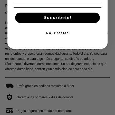
Suscríbete!
Los Jeans Supply Regular Fit 1429 ofrecen el equilibrio perfecto entre
comodidad y estilo. Con su ajuste regular fit, estos jeans proporcionan
una silueta cómoda y versátil, ideal para cualquier ocasión. Disponibles
No, Gracias
en tres colores atemporales: azul plumbago, azul zafiro y azul marino
entintado, ofrecen opciones que se adaptan a diferentes gustos y
estilos. Fabricados con materiales de alta calidad, estos jeans son
resistentes y proporcionan comodidad durante todo el día. Ya sea para
un look casual o para algo más elegante, su diseño se adapta
fácilmente a diversas combinaciones. Un par de jeans esenciales que
ofrecen durabilidad, confort y un estilo clásico para cada día.
Envío gratis en pedidos mayores a $999
Garantía los primeros 7 días de compra
Pagos seguros en todas tus compras