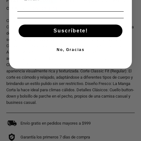
Comodidad y Estilo Casual con Acabado Chazarilla. La Camisa de
Caballero Yale (Modelo 4710) es una prenda versátil para el guardarropa
Suscríbete!
de negocios casual. Su tejido Chazarilla ofrece una textura sutilmente
sofisticada, perfecta para el día a día. Características Destacadas:
Composición Balanceada (55/45% POL/ALG): La mezcla de Poliéster y
No, Gracias
Algodón proporciona un equilibrio entre frescura y resistencia a las
arrugas, asegurando un fácil mantenimiento y comodidad. Tejido
Chazarilla: Una tela con un patrón de hilos entretejidos que le da una
apariencia visualmente rica y texturizada. Corte Classic Fit (Regular): El
corte es cómodo y relajado, adaptándose a diferentes tipos de cuerpo y
brindando un estilo pulido sin ser restrictivo. Diseño Fresco: La Manga
Corta la hace ideal para climas cálidos. Detalles Clásicos: Cuello button-
down y bolsillo de parche en el pecho, propios de una camisa casual y
business casual.
Envío gratis en pedidos mayores a $999
Garantía los primeros 7 días de compra