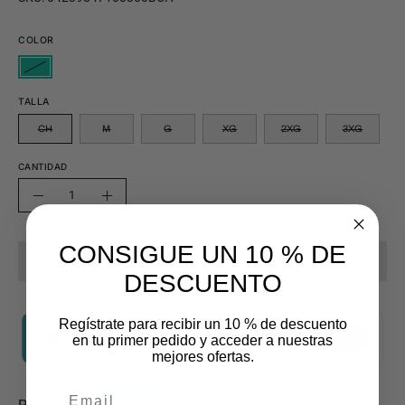
COLOR
TALLA
CH
M
G
XG
2XG
3XG
CANTIDAD
Cantidad
Disminuir
Aumentar
la
la
CONSIGUE UN 10 % DE
cantidad
cantidad
AGOTADO - AVÍSAME CUANDO ESTÉ DISPONIBLE
DESCUENTO
Regístrate para recibir un 10 % de descuento
en tu primer pedido y acceder a nuestras
mejores ofertas.