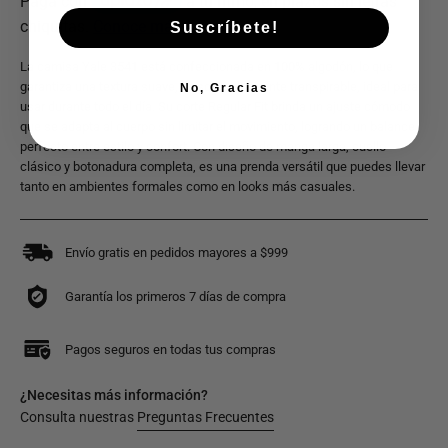
Suscríbete!
La camisa Yale 3541 está confeccionada en 100% algodón, lo que
garantiza una textura suave, fresca y altamente transpirable, ideal para
No, Gracias
usar durante todo el día. Su corte Regular Fit brinda un ajuste cómodo
que se adapta al cuerpo sin limitar el movimiento, logrando un balance
perfecto entre estilo y confort. Con diseño de manga larga, cuello
clásico y botonadura completa, es una prenda versátil que puedes llevar
tanto en ambientes formales como en looks más casuales.
Envío gratis en pedidos mayores a $999
Garantía los primeros 7 días de compra
Pagos seguros en todas tus compras
¿Necesitas más información?
Consulta nuestras
Preguntas Frecuentes