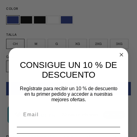
COLOR
MARINO
NEGRO
NEGRO
BLANCO
MARINO
MARINO
NEGRO
NEGRO
BLANCO
MARINO
TALLA
CH
M
G
XG
2XG
3XG
CANTIDAD
CONSIGUE UN 10 % DE
Cantidad
Disminuir
Aumentar
DESCUENTO
la
la
cantidad
cantidad
Regístrate para recibir un 10 % de descuento
AÑADIR AL CARRITO
$ 549.00 MXN
en tu primer pedido y acceder a nuestras
mejores ofertas.