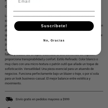
La camisa de vestir para el hombre moderno. El Slim Fit ofrece una
silueta contemporánea y definida, mientras que el tejido elástico
proporciona una comodidad y libertad de movimiento esenciales para un
Suscríbete!
día dinámico. Funcionalidad y Diseño: Corte Contemporáneo: Slim Fit
que se ajusta a la figura para un look más elegante y moderno. Tejido de
Rendimiento: 65% Algodón, 32% Poliéster, 3% Elastano. Flexibilidad: El
No, Gracias
3% de Elastano (Spandex) garantiza un estiramiento cómodo que se
adapta a su actividad. Fácil Cuidado: El Poliéster ayuda a mantener la
forma y reducir las arrugas. Suavidad: El alto contenido de Algodón
proporciona transpirabilidad y confort. Estilo Refinado: Color blanco o
muy claro con una micro-textura o patrón sutil que añade un toque de
sofisticación. Versatilidad: Una pieza esencial para un atuendo de
negocios. Funciona perfectamente bajo un blazer o traje, o por sí sola
para un look business-casual. El mejor balance entre estética y
movimiento.
Envío gratis en pedidos mayores a $999