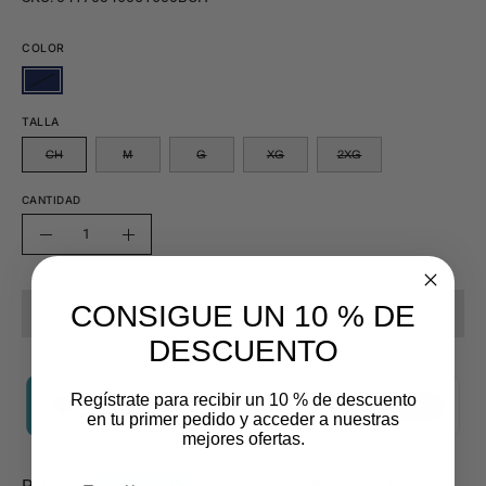
COLOR
TALLA
CH
M
G
XG
2XG
CANTIDAD
Cantidad
Disminuir
Aumentar
la
la
cantidad
cantidad
CONSIGUE UN 10 % DE
AGOTADO - AVÍSAME CUANDO ESTÉ DISPONIBLE
DESCUENTO
Regístrate para recibir un 10 % de descuento
en tu primer pedido y acceder a nuestras
mejores ofertas.