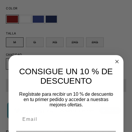
COLOR
ROJO
GRIS
MARINO
AZUL
ROJO
GRIS
MARINO
AZUL
SANGRE
ACERO
REY
SANGRE
ACERO
REY
TALLA
M
G
XG
2XG
3XG
CANTIDAD
Cantidad
Disminuir
Aumentar
CONSIGUE UN 10 % DE
la
la
DESCUENTO
cantidad
cantidad
AGOTADO - AVÍSAME CUANDO ESTÉ DISPONIBLE
Regístrate para recibir un 10 % de descuento
en tu primer pedido y acceder a nuestras
mejores ofertas.