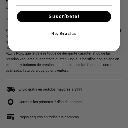
Suscríbete!
Camisa Vaquera Regular Fit: Auténtico Estilo Esta camisa de manga
larga es un clásico que nunca pasa de moda, perfecta para tu colección.
Fabricada con mezclilla de algodón 100%, es resistente y cómoda, ideal
No, Gracias
para el trabajo o para un día de relax. Su corte regular te da el espacio
que necesitas para moverte con facilidad, sin que te quede demasiado
holgada. El diseño presenta un auténtico color vaquero en tonos Gris,
Azul y Rojo, que le da ese toque de desgaste característico de las
prendas vaqueras que tanto te gustan. Con sus bolsillos con solapa en
el pecho y botones de presión, esta camisa es tan funcional como
estilizada, lista para cualquier aventura.
Envío gratis en pedidos mayores a $999
Garantía los primeros 7 días de compra
Pagos seguros en todas tus compras