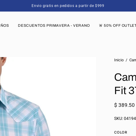
Envio gratis en pedidos a partir de $999
IÑOS
DESCUENTOS PRIMAVERA - VERANO
🚨 50% OFF OUTLE
Caja
Inicio
/
Cam
de
Cami
luz
de
Fit 
imagen
abierta
$ 389.5
SKU:
0419
COLOR