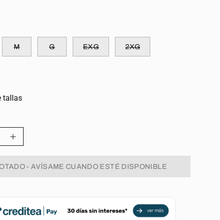
M
G
EXG
2XG
 tallas
ir
Aumentar
la
OTADO - AVÍSAME CUANDO ESTÉ DISPONIBLE
d
cantidad