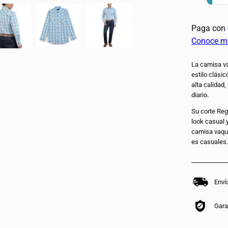
La camisa va
estilo clási
alta calidad
diario.
Su corte Reg
look casual y
camisa vaqu
es casuales
Enví
Gara