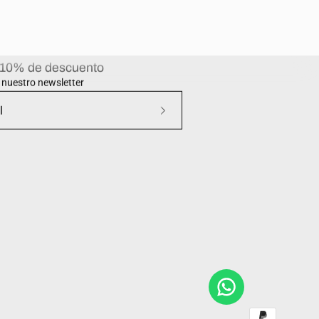
 10% de descuento
a nuestro newsletter
Suscríbete
a
nuestro
boletín