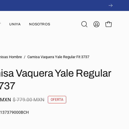
T
UNIYA
NOSOTROS
Abrir
MI
CARRO ABI
barra
CUENTA
de
búsqueda
isas Hombre
/
Camisa Vaquera Yale Regular Fit 3737
sa Vaquera Yale Regular
3737
0 MXN
$ 779.00 MXN
OFERTA
4137379000BCH