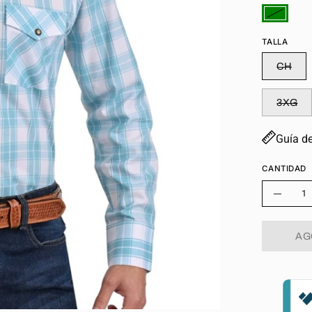
TALLA
CH
3XG
Guía de
CANTIDAD
Cantidad
Disminu
la
AG
cantida