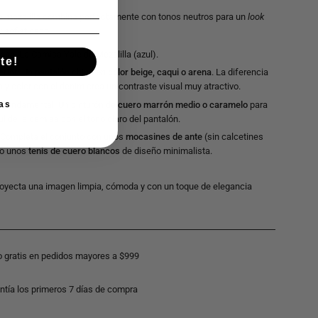
e mezclilla combina perfectamente con tonos neutros para un
look
 sofisticado.
ase:
La Camisa Yale de Mezclilla (azul).
te!
erior:
Un
pantalón chino en color beige, caqui o arena
. La diferencia
a y color con el denim crea un contraste visual muy atractivo.
Fundamental. Un cinturón de
cuero marrón medio o caramelo
para
as
zul de la camisa con el tono claro del pantalón.
Completa el conjunto con unos
mocasines de ante
(sin calcetines
) o unos
tenis de cuero blancos
de diseño minimalista.
oyecta una imagen limpia, cómoda y con un toque de elegancia
o gratis en pedidos mayores a $999
ntía los primeros 7 días de compra