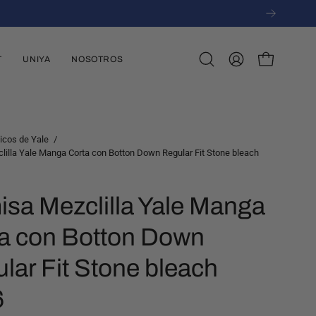
T
UNIYA
NOSOTROS
Abrir
MI
CARRO ABI
barra
CUENTA
de
búsqueda
icos de Yale
/
illa Yale Manga Corta con Botton Down Regular Fit Stone bleach
sa Mezclilla Yale Manga
a con Botton Down
lar Fit Stone bleach
6