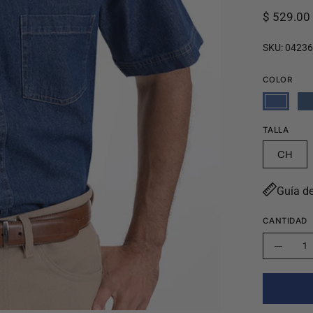
$ 529.0
SKU:
0423
COLOR
TALLA
CH
Guía de
CANTIDAD
Cantidad
Disminu
la
cantida