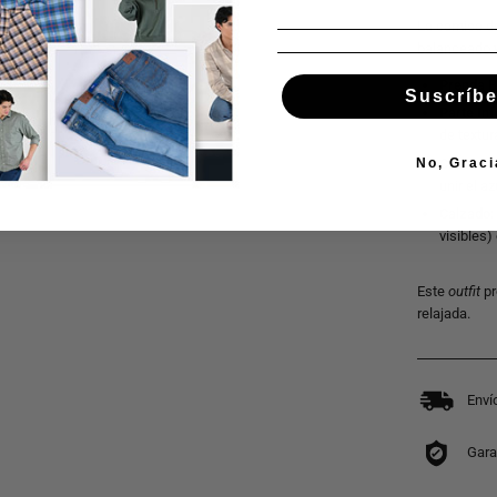
La camisa d
balanceado y
Prenda B
Suscríbe
Parte Inf
de textur
Cinturón:
No, Graci
unir el a
Calzado:
visibles
Este
outfit
pr
relajada.
Enví
Gara