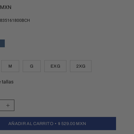
0 MXN
6835161800BCH
M
G
EXG
2XG
 tallas
ir
Aumentar
la
AÑADIR AL CARRITO
$ 529.00 MXN
d
cantidad