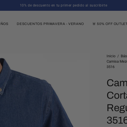
10% de descuento en tu primer pedido al suscribirte
IÑOS
DESCUENTOS PRIMAVERA - VERANO
🚨 50% OFF OUTLE
Caja
Inicio
/
Bás
Camisa Mezcl
de
3516
luz
de
Cami
imagen
abierta
Cort
Regu
351