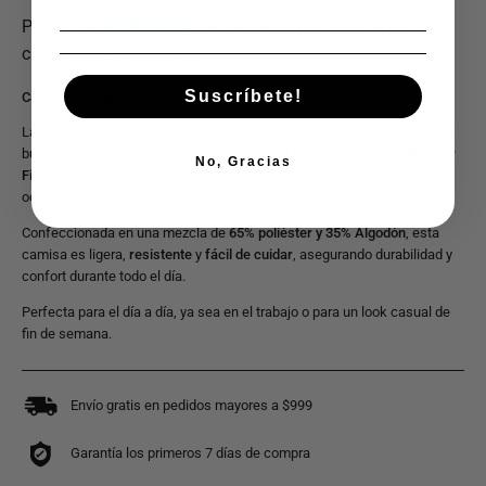
Suscríbete!
Camisa Casual Yale: Estilo cómodo y versátil
La
Camisa Casual Yale de manga corta
es la opción ideal para quienes
buscan un estilo sencillo y elegante. Con su
Diseño liso y corte Regular
No, Gracias
Fit
, ofrece un ajuste cómodo y favorecedor, perfecto para cualquier
ocasión.
Confeccionada en una mezcla de
65% poliéster y 35% Algodón
, esta
camisa es ligera,
resistente
y
fácil de cuidar
, asegurando durabilidad y
confort durante todo el día.
Perfecta para el día a día, ya sea en el trabajo o para un look casual de
fin de semana.
Envío gratis en pedidos mayores a $999
Garantía los primeros 7 días de compra