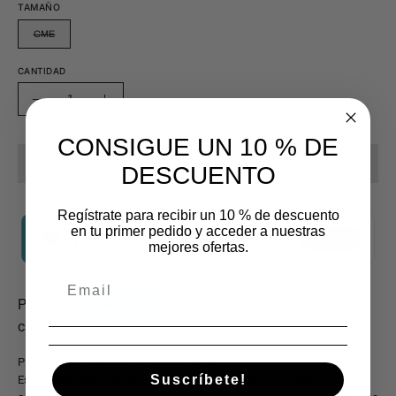
TAMAÑO
CME
CANTIDAD
Cantidad
Disminuir
Aumentar
la
la
CONSIGUE UN 10 % DE
cantidad
cantidad
AGOTADO - AVÍSAME CUANDO ESTÉ DISPONIBLE
DESCUENTO
Regístrate para recibir un 10 % de descuento
en tu primer pedido y acceder a nuestras
mejores ofertas.
Playera Polo Regular Fit con Estampado
Suscríbete!
Esta playera tipo polo es una prenda esencial para un estilo casual y