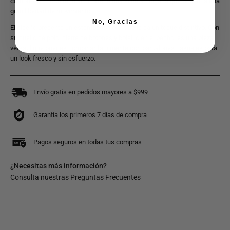
cómodo. Su corte regular fit ofrece una silueta holgada que te brinda una
gran libertad de movimiento.
No, Gracias
El diseño presenta un estampado floral que le da un toque distintivo. Con
su cuello de polo, cierre de botones y bolsillo en el pecho, es una pieza
versátil que puedes combinar fácilmente con pantalones casuales para
un look fresco y sin esfuerzo.
Envío gratis en pedidos mayores a $999
Garantía los primeros 7 días de compra
Pagos seguros en todas tus compras
¿Necesitas más información?
Consulta nuestras
Preguntas Frecuentes