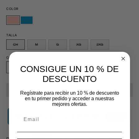
COLOR
MELON
AZUL
MELON
AZUL
TALLA
CH
M
G
XG
2XG
CANTIDAD
Cantidad
CONSIGUE UN 10 % DE
Disminuir
Aumentar
DESCUENTO
la
la
cantidad
cantidad
AGOTADO - AVÍSAME CUANDO ESTÉ DISPONIBLE
Regístrate para recibir un 10 % de descuento
en tu primer pedido y acceder a nuestras
mejores ofertas.