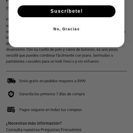
Suscríbete!
Playera Polo Regular Fit con Rayas Horizontales Esta playera tipo polo
es una prenda clásica y cómoda, perfecta para un estilo casual y
No, Gracias
relajado. Su corte regular fit ofrece una silueta tradicional y holgada que
te brinda una gran libertad de movimiento. El diseño presenta un
distintivo estampado de rayas horizontales que le da un toque de
dinamismo. Con su cuello de polo y cierre de botones, es una pieza
versátil que puedes combinar fácilmente con jeans, bermudas o
pantalones casuales para un look fresco y sin esfuerzo.
Envío gratis en pedidos mayores a $999
Garantía los primeros 7 días de compra
Pagos seguros en todas tus compras
¿Necesitas más información?
Consulta nuestras
Preguntas Frecuentes